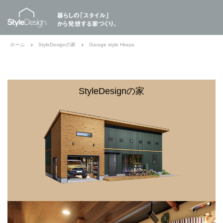
ホーム
StyleDesignの家
Garage style Hiraya
StyleDesignの家