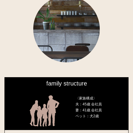
family structure
〈家族構成〉
夫：45歳 会社員
妻：41歳 会社員
ペット：犬2歳