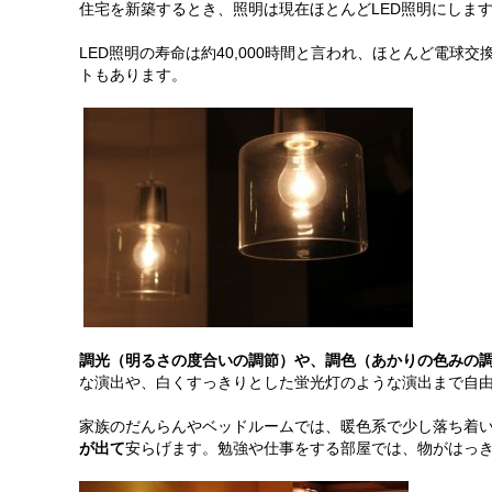
住宅を新築するとき、照明は現在ほとんど
LED
照明にしま
LED
照明の寿命は約
40
,
000
時間と言われ、ほとんど電球交
トもあります。
調光（明るさの度合いの調節）や、調色（あかりの色みの
な演出や、白くすっきりとした蛍光灯のような演出まで自
家族のだんらんやベッドルームでは、暖色系で少し落ち着
が出て
安らげます。勉強や仕事をする部屋では、物がはっ