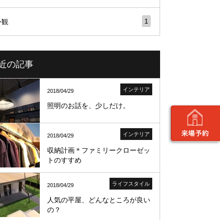
1
外観
近の記事
インテリア
2018/04/29
照明のお話を、少しだけ。
インテリア
2018/04/29
収納計画＊ファミリークローゼッ
トのすすめ
ライフスタイル
2018/04/29
人気の平屋、どんなところが良い
の？