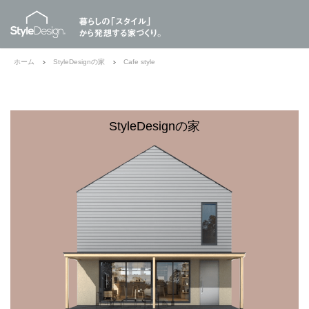
ホーム
StyleDesignの家
Cafe style
StyleDesignの家